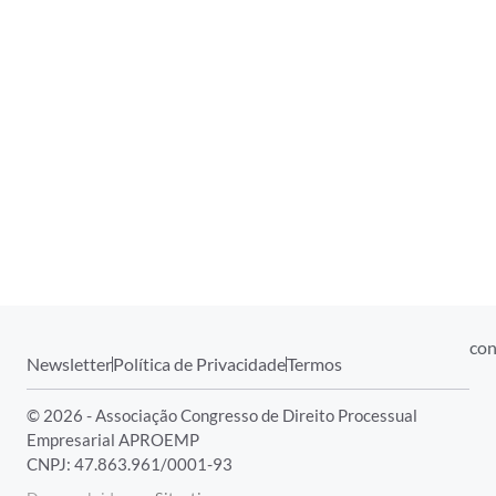
con
Newsletter
Política de Privacidade
Termos
© 2026 - Associação Congresso de Direito Processual
Empresarial APROEMP
CNPJ: 47.863.961/0001-93